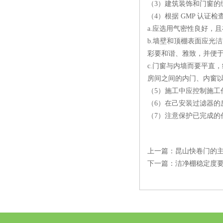
（3）建筑装饰和门窗的
（4）根据 GMP 认证
a.应选用气密性良好，
b.墙壁和顶棚表面应光
彩要和谐、雅致，并便
c.门窗与内墙而要平直
房间之间的内门、内窗
（5）施工中应控制施
（6）在己安装过滤器的
（7）注意保护已完成
上一篇：
昆山快卷门的
下一篇：
洁净棚稳定度