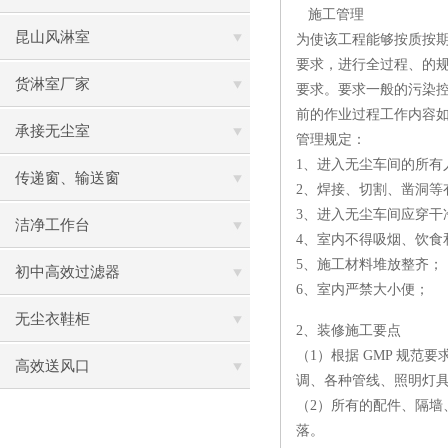
施工管理
昆山风淋室
为使该工程能够按质按
要求，进行全过程、的
货淋室厂家
要求。要求一般的污染
前的作业过程工作内容
承接无尘室
管理规定：
1、进入无尘车间的所
传递窗、输送窗
2、焊接、切割、凿洞
3、进入无尘车间应穿干
洁净工作台
4、室内不得吸烟、饮食
5、施工材料堆放整齐；
初中高效过滤器
6、室内严禁大小便；
无尘衣鞋柜
2、装修施工要点
（1）根据 GMP 规
高效送风口
调、各种管线、照明灯
（2）所有的配件、隔
落。