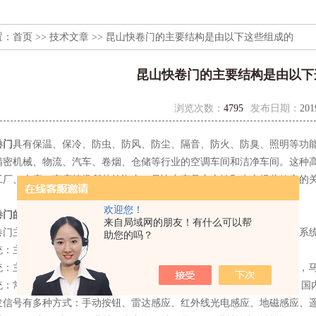
置：
首页
>>
技术文章
>> 昆山快卷门的主要结构是由以下这些组成的
昆山快卷门的主要结构是由以下
浏览次数：
4795
发布日期：
201
卷门
具有保温、保冷、防虫、防风、防尘、隔音、防火、防臭、照明等功
精密机械、物流、汽车、卷烟、仓储等行业的空调车间和洁净车间。这种
工厂、仓库、商店等场所节约资金，是决定商品安全性和生产经营效率的
欢迎您！
卷门
的结构组成：
来自局域网的朋友！有什么可以帮
主要是由门框架系统，门帘系统，驱动电机，控制系统组成，控制系
助您的吗？
主要材质为碳钢板或铝合金制成。
主要由PVC织布或铝合金型材组成。驱动电机系统：主要由刹车片，
用的是由PLC/变频器/编码器成套或自带IPM模块的集成电路板，国内
号有多种方式：手动按钮、雷达感应、红外线光电感应、地磁感应、