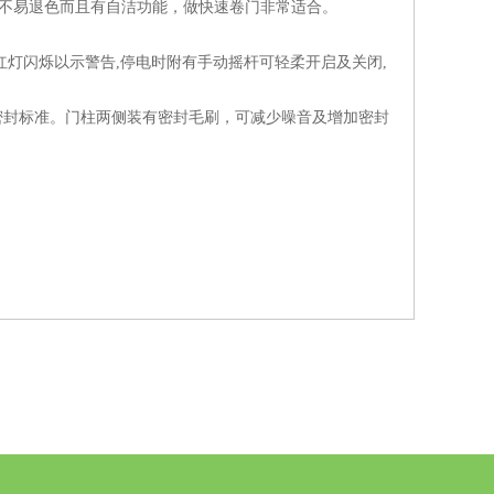
，不易退色而且有自洁功能，做快速卷门非常适合。
时,红灯闪烁以示警告,停电时附有手动摇杆可轻柔开启及关闭,
封标准。门柱两侧装有密封毛刷，可减少噪音及增加密封