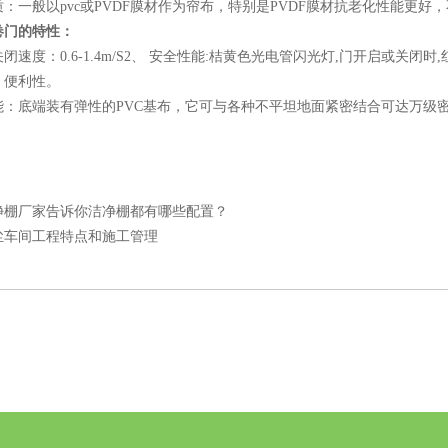
一般以pvc或PVDF膜材作为帘布，特别是PVDF膜材抗老化性能更好
门的特性：
度：0.6-1.4m/S2、 安全性能:桔黄色光电管闪光灯,门开启或关闭
、便利性。
底端装有弹性的PVC基布，它可与各种不平坦地面紧密结合可达万级密
净棚厂家告诉你洁净棚都有哪些配置？
尘车间工程特点和施工管理