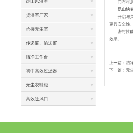
昆山风淋室
门布材质：
昆山快卷
货淋室厂家
开启与关闭速
更具安全性
承接无尘室
密封性能：
效果。
传递窗、输送窗
洁净工作台
上一篇：
洁
下一篇：
无
初中高效过滤器
无尘衣鞋柜
高效送风口