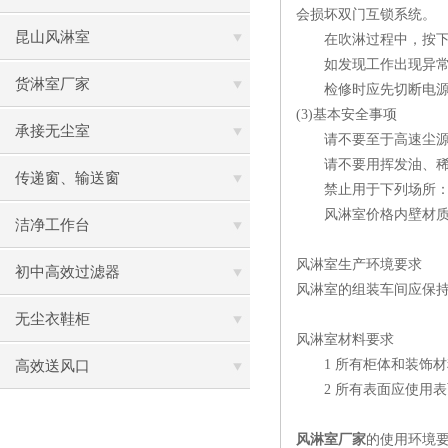
会损坏双门互锁系统。
昆山风淋室
在吹淋过程中，按下急
如发现工作出现异常，
货淋室厂家
检修时应先切断电源，
(3)基本安全事项
承接无尘室
请不要至于高速尘源
请不要用挥发油、稀释
传递窗、输送窗
禁止用于下列场所：低
风淋室价格内壁材质为
洁净工作台
风淋室生产环境要求
初中高效过滤器
风淋室的组装车间应保
无尘衣鞋柜
风淋室材料要求
1 所有柜体和装饰材
高效送风口
2 所有表面应使用表面
风淋室厂家
的使用环境