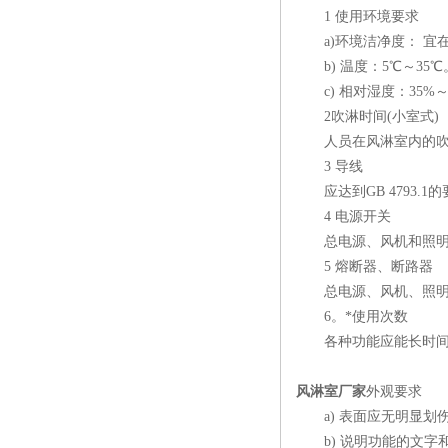
1 使用环境要求
a)环境洁净度： 宜在8级
b) 温度：5℃～35℃
c) 相对湿度：35%～
2吹淋时间(小室式)
人员在风淋室内的吹淋时
3 导线
应达到GB 4793.1
4 电源开关
总电源、风机和照明等
5 熔断器、断路器
总电源、风机、照明
6。*使用次数
各种功能应能长时间正常
风淋室厂家
外观要求
a) 表面应无明显划
b) 说明功能的文字