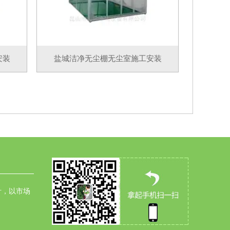
安装
盐城洁净无尘棚无尘室施工安装
针，以市场